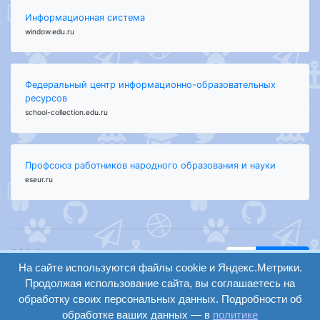
Информационная система
window.edu.ru
Федеральный центр информационно-образовательных
ресурсов
school-collection.edu.ru
Профсоюз работников народного образования и науки
eseur.ru
ООО "Центр
Найти
образования и
На сайте используются файлы cookie и Яндекс.Метрики.
вход
консалтинга"
Продолжая использование сайта, вы соглашаетесь на
Версия
Волгоград 2008-
обработку своих персональных данных. Подробности об
регистрация
сайта для
2026
обработке ваших данных — в
политике