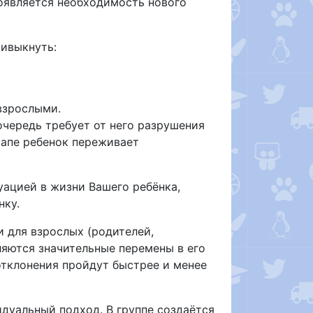
появляется необходимость нового
ривыкнуть:
взрослыми.
очередь требует от него разрушения
тапе ребенок переживает
уацией в жизни Вашего ребёнка,
нку.
и для взрослых (родителей,
ляются значительные перемены в его
отклонения пройдут быстрее и менее
уальный подход. В группе создаётся