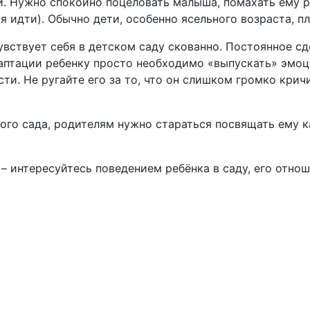
и. Нужно спокойно поцеловать малыша, помахать ему р
я идти). Обычно дети, особенно ясельного возраста, п
чувствует себя в детском саду скованно. Постоянное 
даптации ребенку просто необходимо «выпускать» эмо
ти. Не ругайте его за то, что он слишком громко крич
ского сада, родителям нужно стараться посвящать ему 
и – интересуйтесь поведением ребёнка в саду, его отн