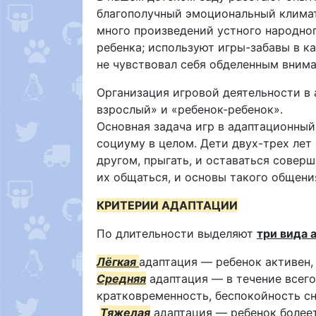
благополучный эмоциональный климат.
много произведений устного народног
ребенка; используют игры-забавы в к
не чувствовал себя обделенным вним
Организация игровой деятельности в
взрослый» и «ребенок-ребенок».
Основная задача игр в адаптационный
социуму в целом. Дети двух-трех лет
другом, прыгать, и оставаться совер
их общаться, и основы такого общен
КРИТЕРИИ АДАПТАЦИИ
По длительности выделяют
три вида 
Лёгкая
адаптация — ребенок активен, 
Средняя
адаптация — в течение всего
кратковременность, беспокойность сн
Тяжелая
адаптация — ребенок болеет,