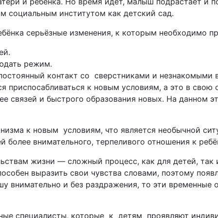
тери и ребёнка. Но время идёт, малыш подрастает и 
ким социальным институтом как детский сад.
ебёнка серьёзные изменения, к которым необходимо п
ей.
юдать режим.
 постоянный контакт со сверстниками и незнакомыми 
я приспосабливаться к новым условиям, а это в свою 
е связей и быстрого образования новых. На данном э
низма к новым условиям, что является необычной сит
й более внимательного, терпеливого отношения к ребё
ьствам жизни — сложный процесс, как для детей, так 
способен выразить свои чувства словами, поэтому появ
шу внимательно и без раздражения, то эти временные 
ные специалисты, которые к детям проявляют индивид