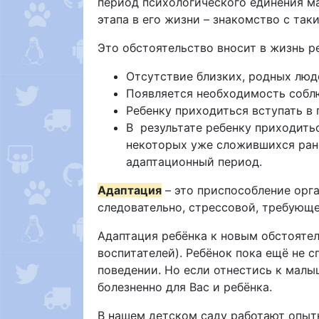
период психологического единения ма
этапа в его жизни – знакомство с та
Это обстоятельство вносит в жизнь р
Отсутствие близких, родных люд
Появляется необходимость собл
Ребенку приходиться вступать в
В результате ребенку приходитьс
некоторых уже сложившихся ране
адаптационный период.
Адаптация
– это приспособление орга
следовательно, стрессовой, требующе
Адаптация ребёнка к новым обстоятел
воспитателей). Ребёнок пока ещё не 
поведении. Но если отнестись к малы
болезненно для Вас и ребёнка.
В нашем детском саду работают опыт