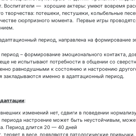
 Воспитатели — хорошие актеры: умеют вовремя расск
о творчества: потешеки, пестушеки, колыбельные песен
ачестве сюрпризного момента. Первые игры проводятс
анием.
 адаптационный период, направлена на формирование 
 период – формирование эмоционального контакта, до
 еще не испытывают потребности в общении со сверстн
шенно равнодушными к состоянию и настроению другог
ия закладываются именно в адаптационный период.
адаптации
:
внешних изменений нет, сдвиги в поведении нормализу
 периода настроение может быть неустойчивым, может
а. Период длится 20 — 40 дней
 теряет в весе, появляются патологические привычки. 