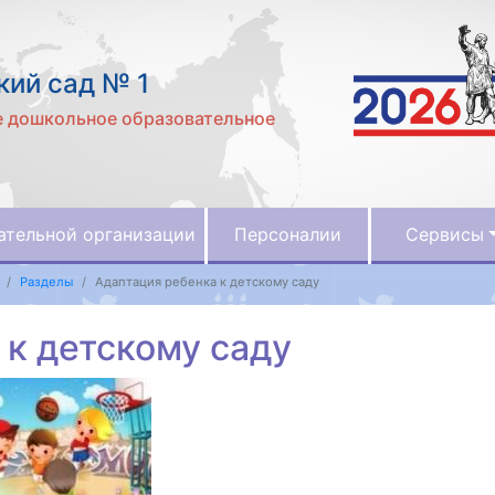
ий сад № 1
 дошкольное образовательное
ательной организации
Персоналии
Сервисы
Разделы
Адаптация ребенка к детскому саду
 к детскому саду