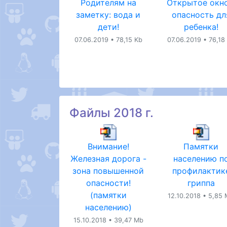
Родителям на
Открытое окно
заметку: вода и
опасность дл
дети!
ребенка!
07.06.2019 • 78,15 Kb
07.06.2019 • 76,18
Файлы 2018 г.
Внимание!
Памятки
Железная дорога -
населению п
зона повышенной
профилактик
опасности!
гриппа
(памятки
12.10.2018 • 5,85
населению)
15.10.2018 • 39,47 Mb