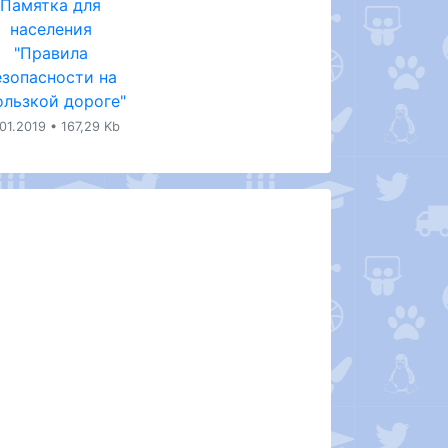
Памятка для
населения
"Правила
езопасности на
ользкой дороге"
.01.2019 • 167,29 Kb