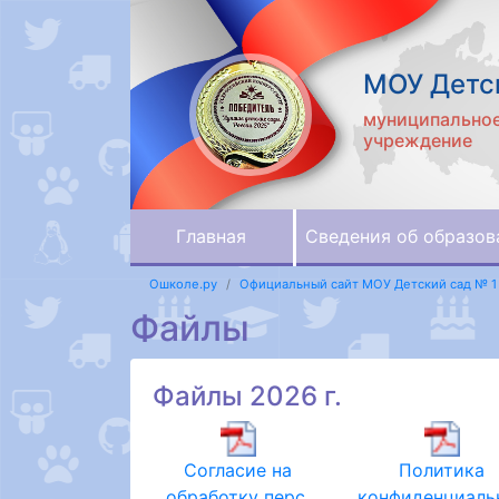
МОУ Детск
муниципальное
учреждение
Главная
Сведения об образов
Ошколе.ру
Официальный сайт МОУ Детский сад № 1
Файлы
Файлы 2026 г.
Согласие на
Политика
обработку перс.
конфиденциаль