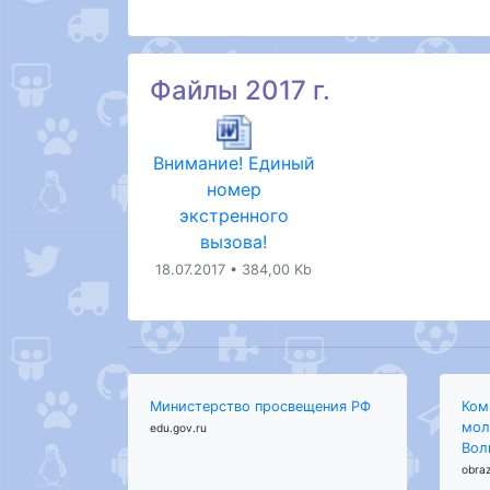
Файлы 2017 г.
Внимание! Единый
номер
экстренного
вызова!
18.07.2017 • 384,00 Kb
Министерство просвещения РФ
Ком
мол
edu.gov.ru
Вол
obraz