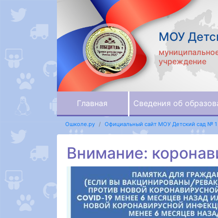
МОУ Детск
муниципальное
учреждение
Главная
Сведения об образов
Ошколе.ру
Официальный сайт МОУ Детский сад № 1
Внимание: коронав