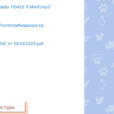
adio 110420 Л Mix01.mp3
Роспотребнадзора.zip
ЧС от 09.04.2020.pdf