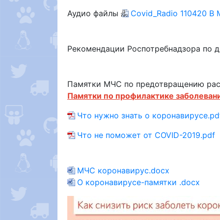
Аудио файлы
Covid_Radio 110420 В 
Рекомендации Роспотребнадзора по 
Памятки МЧС по предотвращению ра
Памятки по профилактике заболеван
Что нужно знать о коронавирусе.pd
Что не поможет от COVID-2019.pdf
МЧС коронавирус.docx
О коронавирусе-памятки .docx