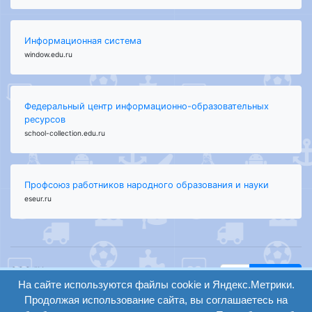
Информационная система
window.edu.ru
Федеральный центр информационно-образовательных
ресурсов
school-collection.edu.ru
Профсоюз работников народного образования и науки
eseur.ru
ООО "Центр
Найти
На сайте используются файлы cookie и Яндекс.Метрики.
образования и
вход
консалтинга"
Продолжая использование сайта, вы соглашаетесь на
Версия
Волгоград 2008-